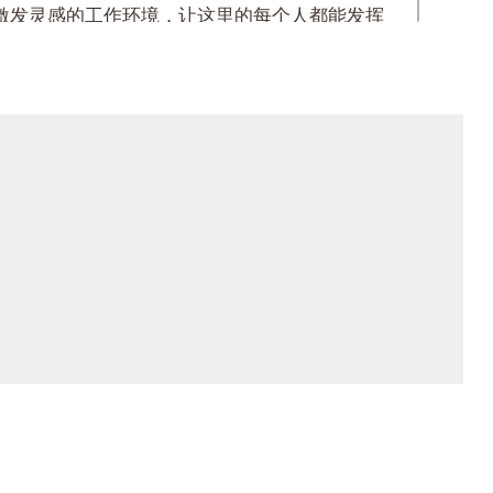
激发灵感的工作环境，让这里的每个人都能发挥
就。
——
这是我们这家已经创办
16
年的公司，能
与思考进取的一种方式。