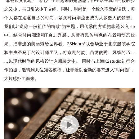
“非物质文化遗产”这七个字听起来似是熟悉，但生活中真正的接触少
之又少，与日常缺少了交织。同时，时尚是一个经久不衰的话题，每
个人都在追逐自己的时尚，紧跟时尚潮流更成为大多数人的梦想。
我们以“送你一份祖传的精致”为主题，用传承的方式把非遗装入H5
中。结合时尚潮流和T台走秀感，从带有民族特色的布景和动态效
果，把非遗的美丽秀给世界看。25Hours*联合毕业于北京服装学院
和中央圣马丁的设计师团队，将京剧的韵、苗绣的秀、风筝的巧…
…以现代时尚的风格设计入服装之中。 同时与上海K2studio进行合
作拍摄，邀请到几位知名模特，让非遗以全新的姿态进入“时尚圈”，
大片感扑面而来。